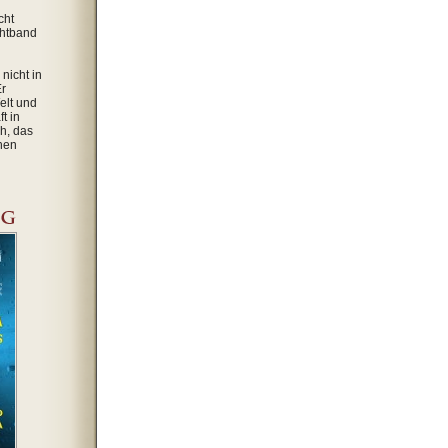
cht
chtband
nicht in
Er
elt und
t in
h, das
ehen