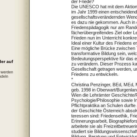
der Friede?
Die UNESCO hat mit dem Aktion
im Jahr 1999 einen entscheidende
gesellschaftsverändernden Wende
es dazu nie gekommen. Auch in 
Friedenspädagogik nur am Ran
fächerübergreifendes Ziel oder Le
Frieden nun im Unterricht konkr
Ideal einer Kultur des Friedens 
Eine mögliche Brücke zwischen T
transformative Bildung sein, welc
Bedeutungsperspektive für das 
der auf
zu verändern. Dieser Prozess ka
Gesellschaft getragen werden, um
g werden
Friedens zu entwickeln.
ndeln
*
Christina Penzinger, BEd, MEd,
geb. 1998 in Oberwart/Burgenland
Wien die Lehrämter Geschichte/P
Psychologie/Philosophie sowie In
Pflichtpraktika an Schulen durft
der Geschichte Österreich absol
teressen sind: Friedensethik, Fr
Erinnerungsarbeit, Biographief
arbeitete sie als Freizeitbetreu
studiert sie Bildungswissenscha
Bildung, Beratung und Entwicklun