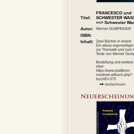
FRANCESCO und
Titel:
SCHWESTER WAS
==> Schwester Wa
Autor:
Werner GUMPINGER
ISBN:
Inhalt:
Zwei Bücher in einem.
Ein etwas eigenwillige
zur Thematik und zum I
Texte von Werner Gump
Bestellung und weitere 
über:
https://www.plattform-
martinek.at/buch.php?
buchID=375
weiterlesen