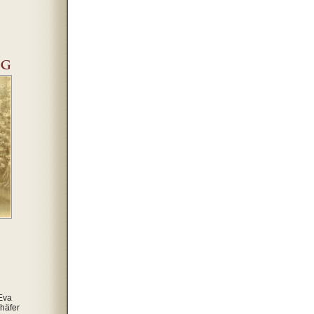
Eva
häfer