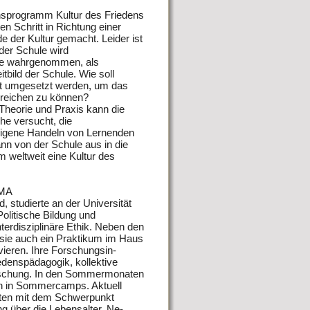
sprogramm Kultur des Friedens
n Schritt in Richtung einer
 der Kultur gemacht. Leider ist
der Schule wird
de wahrgenommen, als
itbild der Schule. Wie soll
et umgesetzt werden, um das
erreichen zu können?
heorie und Praxis kann die
he versucht, die
eigene Handeln von Lernenden
nn von der Schule aus in die
 weltweit eine Kultur des
 MA
, studierte an der Universität
olitische Bildung und
terdisziplinäre Ethik. Neben den
e sie auch ein Praktikum im Haus
vieren. Ihre Forschungsin-
iedenspädagogik, kollektive
orschung. In den Sommermonaten
erin in Sommercamps. Aktuell
ften mit dem Schwerpunkt
g über die Lebensalter. Ne-