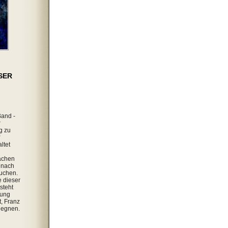
SER
Band -
r
g zu
ltet
achen
 nach
uchen.
 dieser
steht
lung
, Franz
gegnen.