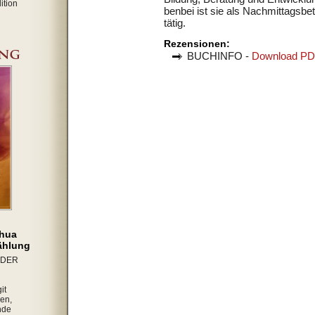
ition
benbei ist sie als Nachmittagsbe
tätig.
Rezensionen:
BUCHINFO -
Download P
shua
zählung
IDER
it
en,
nde