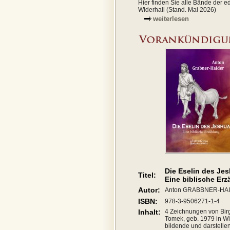
Hier finden Sie alle Bände der ed
Widerhall (Stand. Mai 2026)
weiterlesen
Die Eselin des Je
Titel:
Eine biblische Er
Autor:
Anton GRABBNER-HA
ISBN:
978-3-9506271-1-4
Inhalt:
4 Zeichnungen von Birg
Tomek, geb. 1979 in Wi
bildende und darstelle