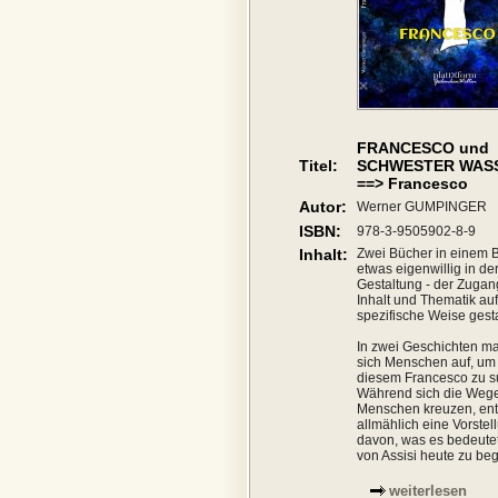
FRANCESCO und
Titel:
SCHWESTER WAS
==> Francesco
Autor:
Werner GUMPINGER
ISBN:
978-3-9505902-8-9
Inhalt:
Zwei Bücher in einem 
etwas eigenwillig in de
Gestaltung - der Zugan
Inhalt und Thematik auf
spezifische Weise gesta
In zwei Geschichten m
sich Menschen auf, um
diesem Francesco zu s
Während sich die Wege
Menschen kreuzen, ent
allmählich eine Vorstel
davon, was es bedeutet
von Assisi heute zu be
weiterlesen