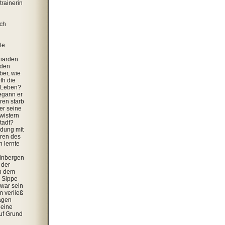
trainerin
ich
te
liarden
rden
ber, wie
th die
s Leben?
egann er
ren starb
er seine
wistern
Stadt?
dung mit
hren des
 lernte
inbergen
 der
h dem
r Sippe
 war sein
m verließ
agen
 eine
auf Grund