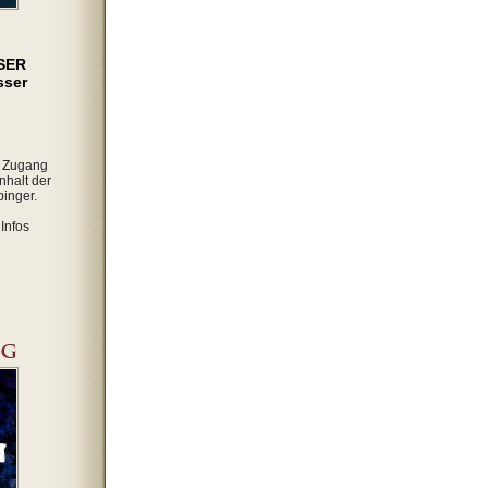
SER
sser
r Zugang
nhalt der
inger.
Infos