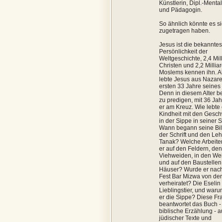
Künstlerin, Dipl.-Mental
und Pädagogin.
So ähnlich könnte es s
zugetragen haben.
Jesus ist die bekanntes
Persönlichkeit der
Weltgeschichte, 2,4 Mil
Christen und 2,2 Millia
Moslems kennen ihn. A
lebte Jesus aus Nazare
ersten 33 Jahre seine
Denn in diesem Alter b
zu predigen, mit 36 Jah
er am Kreuz. Wie lebte 
Kindheit mit den Gesch
in der Sippe in seiner 
Wann begann seine Bil
der Schrift und den Le
Tanak? Welche Arbeiten
er auf den Feldern, den
Viehweiden, in den We
und auf den Baustellen
Häuser? Wurde er nac
Fest Bar Mizwa von de
verheiratet? Die Eselin
Lieblingstier, und waru
er die Sippe? Diese Fr
beantwortet das Buch -
biblische Erzählung - 
jüdischer Texte und