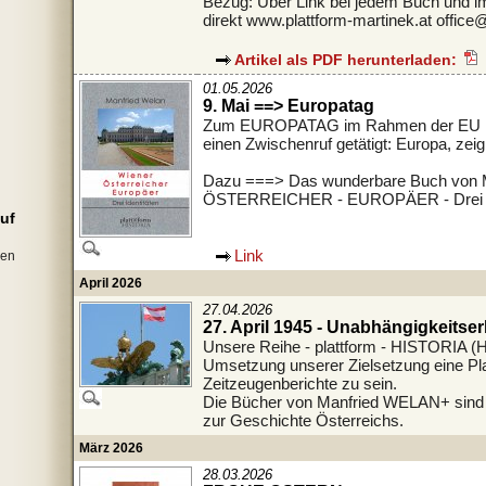
Bezug: Über Link bei jedem Buch und i
direkt www.plattform-martinek.at office
Artikel als PDF herunterladen:
01.05.2026
9. Mai ==> Europatag
Zum EUROPATAG im Rahmen der EU hat
einen Zwischenruf getätigt: Europa, zeig
Dazu ===> Das wunderbare Buch von
ÖSTERREICHER - EUROPÄER - Drei Id
auf
Link
den
April 2026
27.04.2026
27. April 1945 - Unabhängigkeitse
Unsere Reihe - plattform - HISTORIA (He
Umsetzung unserer Zielsetzung eine Pla
Zeitzeugenberichte zu sein.
Die Bücher von Manfried WELAN+ sind w
zur Geschichte Österreichs.
März 2026
28.03.2026