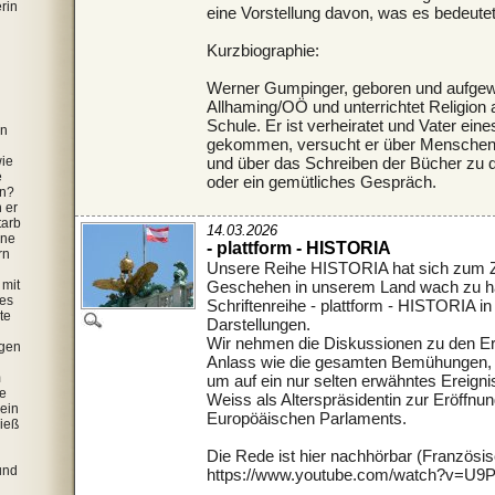
erin
eine Vorstellung davon, was es bedeute
Kurzbiographie:
Werner Gumpinger, geboren und aufgewa
Allhaming/OÖ und unterrichtet Religion 
Schule. Er ist verheiratet und Vater e
en
gekommen, versucht er über Menschen 
wie
und über das Schreiben der Bücher zu 
e
oder ein gemütliches Gespräch.
en?
 er
tarb
14.03.2026
ine
- plattform - HISTORIA
rn
Unsere Reihe HISTORIA hat sich zum Zi
mit
Geschehen in unserem Land wach zu hal
des
Schriftenreihe - plattform - HISTORIA in
te
Darstellungen.
Wir nehmen die Diskussionen zu den E
rgen
Anlass wie die gesamten Bemühungen, Ö
m
um auf ein nur selten erwähntes Ereign
pe
Weiss als Alterspräsidentin zur Eröffnu
sein
Europöäischen Parlaments.
ließ
Die Rede ist hier nachhörbar (Französisc
und
https://www.youtube.com/watch?v=U