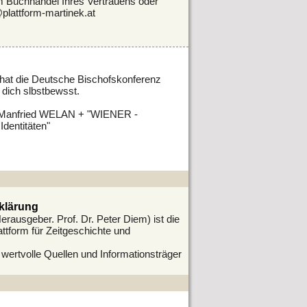
m Buchhandel Ihres Vertrauens oder
@plattform-martinek.at
 die Deutsche Bischofskonferenz
 dich slbstbewsst.
 Manfried WELAN + "WIENER -
entitäten"
rklärung
rausgeber. Prof. Dr. Peter Diem) ist die
ttform für Zeitgeschichte und
ertvolle Quellen und Informationsträger