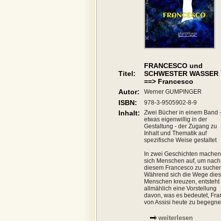
FRANCESCO und
Titel:
SCHWESTER WASSER
==> Francesco
Autor:
Werner GUMPINGER
ISBN:
978-3-9505902-8-9
Inhalt:
Zwei Bücher in einem Band 
etwas eigenwillig in der
Gestaltung - der Zugang zu
Inhalt und Thematik auf
spezifische Weise gestaltet
In zwei Geschichten machen
sich Menschen auf, um nach
diesem Francesco zu suchen
Während sich die Wege dies
Menschen kreuzen, entsteht
allmählich eine Vorstellung
davon, was es bedeutet, Fra
von Assisi heute zu begegne
weiterlesen