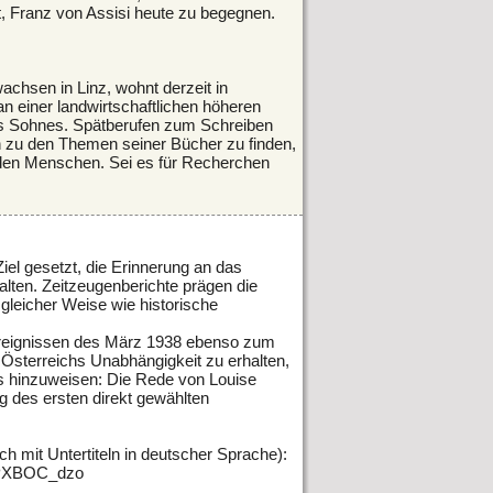
t, Franz von Assisi heute zu begegnen.
chsen in Linz, wohnt derzeit in
an einer landwirtschaftlichen höheren
ines Sohnes. Spätberufen zum Schreiben
zu den Themen seiner Bücher zu finden,
den Menschen. Sei es für Recherchen
el gesetzt, die Erinnerung an das
ten. Zeitzeugenberichte prägen die
 gleicher Weise wie historische
reignissen des März 1938 ebenso zum
sterreichs Unabhängigkeit zu erhalten,
is hinzuweisen: Die Rede von Louise
ng des ersten direkt gewählten
h mit Untertiteln in deutscher Sprache):
9PXBOC_dzo