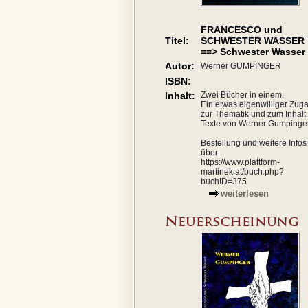
FRANCESCO und
Titel:
SCHWESTER WASSER
==> Schwester Wasser
Autor:
Werner GUMPINGER
ISBN:
Inhalt:
Zwei Bücher in einem.
Ein etwas eigenwilliger Zug
zur Thematik und zum Inhalt
Texte von Werner Gumpinger
Bestellung und weitere Infos
über:
https://www.plattform-
martinek.at/buch.php?
buchID=375
weiterlesen