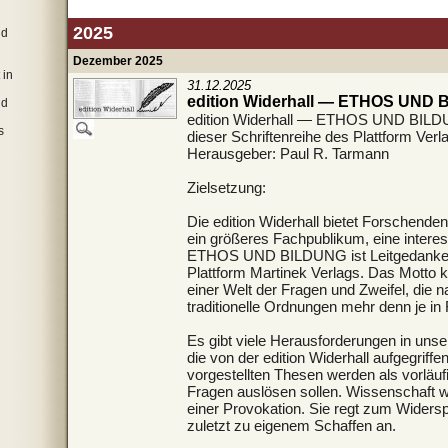
2025
nd
Dezember 2025
 in
31.12.2025
edition Widerhall — ETHOS UND
nd
edition Widerhall — ETHOS UND BILD
s
dieser Schriftenreihe des Plattform Verl
Herausgeber: Paul R. Tarmann
Zielsetzung:
Die edition Widerhall bietet Forschenden
ein größeres Fachpublikum, eine interess
ETHOS UND BILDUNG ist Leitgedanke u
Plattform Martinek Verlags. Das Motto k
einer Welt der Fragen und Zweifel, die 
traditionelle Ordnungen mehr denn je in 
Es gibt viele Herausforderungen in unse
die von der edition Widerhall aufgegriffe
vorgestellten Thesen werden als vorläu
Fragen auslösen sollen. Wissenschaft w
einer Provokation. Sie regt zum Widers
zuletzt zu eigenem Schaffen an.