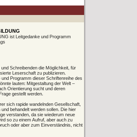
 BILDUNG
UNG ist Leitgedanke und Programm
ags
 und Schreiben­den die Möglichkeit, für
ierte Leserschaft zu publizieren.
nd Programm dieser Schriftenreihe des
önnte lauten: Mitgestaltung der Welt –
nach Orientierung sucht und deren
Frage gestellt werden.
rer sich rapide wandelnden Gesellschaft,
n und behandelt werden sollen. Die hier
fige verstanden, da sie wiederum neue
ird so zu einem Aufruf, aber auch zu
pruch oder aber zum Einverständnis, nicht