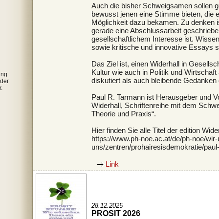
Auch die bisher Schweigsamen sollen ge
bewusst jenen eine Stimme bieten, die 
Möglichkeit dazu bekamen. Zu denken is
gerade eine Abschlussarbeit geschriebe
gesellschaftlichem Interesse ist. Wisse
sowie kritische und innovative Essays s
Das Ziel ist, einen Widerhall in Gesells
Kultur wie auch in Politik und Wirtscha
ang
diskutiert als auch bleibende Gedanken
 der
.
Paul R. Tarmann ist Herausgeber und Vor
Widerhall, Schriftenreihe mit dem Schw
Theorie und Praxis“.
Hier finden Sie alle Titel der edition Wider
https://www.ph-noe.ac.at/de/ph-noe/wir-
uns/zentren/prohairesisdemokratie/paul-
Link
28.12.2025
PROSIT 2026