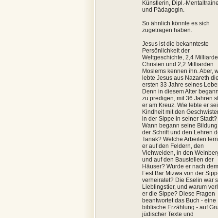
Künstlerin, Dipl.-Mentaltrain
und Pädagogin.
So ähnlich könnte es sich
zugetragen haben.
Jesus ist die bekannteste
Persönlichkeit der
Weltgeschichte, 2,4 Milliard
Christen und 2,2 Milliarden
Moslems kennen ihn. Aber, 
lebte Jesus aus Nazareth di
ersten 33 Jahre seines Leb
Denn in diesem Alter begann
zu predigen, mit 36 Jahren s
er am Kreuz. Wie lebte er se
Kindheit mit den Geschwiste
in der Sippe in seiner Stadt?
Wann begann seine Bildung 
der Schrift und den Lehren 
Tanak? Welche Arbeiten lern
er auf den Feldern, den
Viehweiden, in den Weinbe
und auf den Baustellen der
Häuser? Wurde er nach de
Fest Bar Mizwa von der Sip
verheiratet? Die Eselin war 
Lieblingstier, und warum ver
er die Sippe? Diese Fragen
beantwortet das Buch - eine
biblische Erzählung - auf Gr
jüdischer Texte und