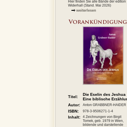
Hier finden Sie alle Bände der edition
Widerhall (Stand. Mai 2026)
weiterlesen
Die Eselin des Jeshua
Titel:
Eine biblische Erzählu
Autor:
Anton GRABBNER-HAIDER
ISBN:
978-3-9506271-1-4
Inhalt:
4 Zeichnungen von Birgit
Tomek, geb. 1979 in Wien,
bildende und darstellende