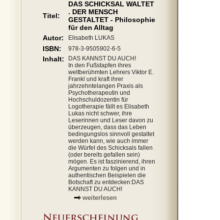
DAS SCHICKSAL WALTET
. DER MENSCH
Titel:
GESTALTET - Philosophie
für den Alltag
Autor:
Elisabeth LUKAS
ISBN:
978-3-9505902-6-5
Inhalt:
DAS KANNST DU AUCH!
In den Fußstapfen ihres
weltberühmten Lehrers Viktor E.
Frankl und kraft ihrer
jahrzehntelangen Praxis als
Psychotherapeutin und
Hochschuldozentin für
Logotherapie fällt es Elisabeth
Lukas nicht schwer, ihre
Leserinnen und Leser davon zu
überzeugen, dass das Leben
bedingungslos sinnvoll gestaltet
werden kann, wie auch immer
die Würfel des Schicksals fallen
(oder bereits gefallen sein)
mögen. Es ist faszinierend, ihren
Argumenten zu folgen und in
authentischen Beispielen die
Botschaft zu entdecken:DAS
KANNST DU AUCH!
weiterlesen