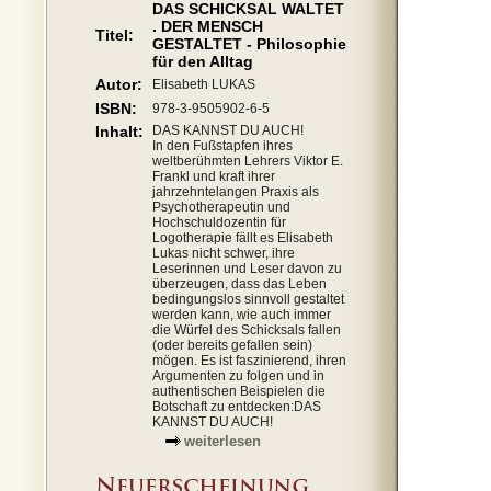
DAS SCHICKSAL WALTET
. DER MENSCH
Titel:
GESTALTET - Philosophie
für den Alltag
Autor:
Elisabeth LUKAS
ISBN:
978-3-9505902-6-5
Inhalt:
DAS KANNST DU AUCH!
In den Fußstapfen ihres
weltberühmten Lehrers Viktor E.
Frankl und kraft ihrer
jahrzehntelangen Praxis als
Psychotherapeutin und
Hochschuldozentin für
Logotherapie fällt es Elisabeth
Lukas nicht schwer, ihre
Leserinnen und Leser davon zu
überzeugen, dass das Leben
bedingungslos sinnvoll gestaltet
werden kann, wie auch immer
die Würfel des Schicksals fallen
(oder bereits gefallen sein)
mögen. Es ist faszinierend, ihren
Argumenten zu folgen und in
authentischen Beispielen die
Botschaft zu entdecken:DAS
KANNST DU AUCH!
weiterlesen