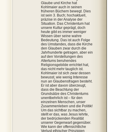
Glaube und Kirche hat
Kohlmaier auch in seinen
früheren Büchern bewegt. Dies
ist sein 3. Buch; hochaktuell,
präzise in der Analyse der
Situation. Das Christentum hat
unsere Kultur geprägt, doch
heute gibt es immer weniger
Wissen über seine wahre
Bedeutung. Das ist auch Folge
des Umstandes, dass die Kirche
den Glauben zwar durch die
Jahrhunderte getragen, aber ein
auf den Vorstellungen des
Altertums beruhendes
Religionsgebilde errichtet hat,
das nicht mehr tauglich ist.
Kohlmaier ist sich zwar dessen
bewusst, wie wenig Interesse
nun an Glaubensfragen besteht.
Er ist aber davon überzeugt,
dass die Beachtung der
Grundsätze des Christentums
unentbehrlich ist – für den
einzelnen Menschen, unser
Zusammenleben und die Politik!
Um das sichtbar zu machen,
stellt er das, was Jesus lehrte,
der bedrückenden Realität
unserer Gegenwart gegenüber.
Wie kann der offensichtliche
Verlust ethischer Prinzipien