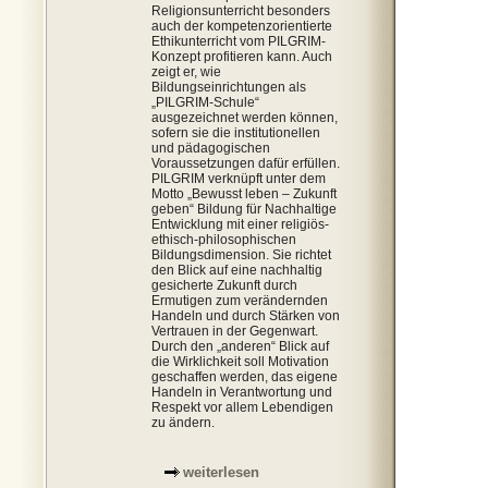
Religionsunterricht besonders
auch der kompetenzorientierte
Ethikunterricht vom PILGRIM-
Konzept profitieren kann. Auch
zeigt er, wie
Bildungseinrichtungen als
„PILGRIM-Schule“
ausgezeichnet werden können,
sofern sie die institutionellen
und pädagogischen
Voraussetzungen dafür erfüllen.
PILGRIM verknüpft unter dem
Motto „Bewusst leben – Zukunft
geben“ Bildung für Nachhaltige
Entwicklung mit einer religiös-
ethisch-philosophischen
Bildungsdimension. Sie richtet
den Blick auf eine nachhaltig
gesicherte Zukunft durch
Ermutigen zum verändernden
Handeln und durch Stärken von
Vertrauen in der Gegenwart.
Durch den „anderen“ Blick auf
die Wirklichkeit soll Motivation
geschaffen werden, das eigene
Handeln in Verantwortung und
Respekt vor allem Lebendigen
zu ändern.
weiterlesen