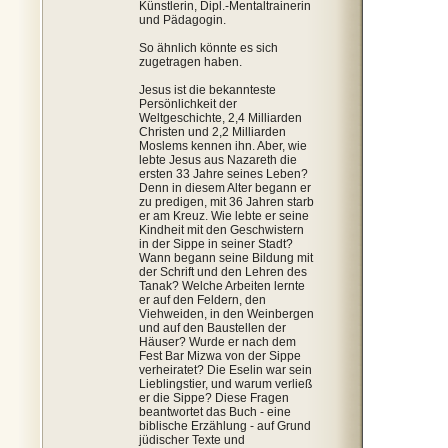
Künstlerin, Dipl.-Mentaltrainerin
und Pädagogin.
So ähnlich könnte es sich
zugetragen haben.
Jesus ist die bekannteste
Persönlichkeit der
Weltgeschichte, 2,4 Milliarden
Christen und 2,2 Milliarden
Moslems kennen ihn. Aber, wie
lebte Jesus aus Nazareth die
ersten 33 Jahre seines Leben?
Denn in diesem Alter begann er
zu predigen, mit 36 Jahren starb
er am Kreuz. Wie lebte er seine
Kindheit mit den Geschwistern
in der Sippe in seiner Stadt?
Wann begann seine Bildung mit
der Schrift und den Lehren des
Tanak? Welche Arbeiten lernte
er auf den Feldern, den
Viehweiden, in den Weinbergen
und auf den Baustellen der
Häuser? Wurde er nach dem
Fest Bar Mizwa von der Sippe
verheiratet? Die Eselin war sein
Lieblingstier, und warum verließ
er die Sippe? Diese Fragen
beantwortet das Buch - eine
biblische Erzählung - auf Grund
jüdischer Texte und