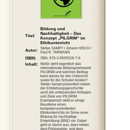
Bildung und
Nachhaltigkeit – Das
Titel:
Konzept „PILGRIM“ im
Ethikunterricht
Stefan SAMPT / Johann HISCH /
Autor:
Paul R. TARMANN
ISBN:
SBN: 978-3-9505526-7-6
Inhalt:
Wofür steht eigentlich das
internationale Bildungsnetzwerk
PILGRIM und welchen Beitrag
kann dieses für den Unterricht
sowie für die Schulen leisten?
Stefan Sampt präsentiert neben
der Entstehungsgeschichte
auch die umfassenden Anliegen
und Ziele von PILGRIM.
Exemplarisch stellt er einige
Bausteine eines
kompetenzorientierten
Ethikunterrichts im Sinne einer
Bildung für nachhaltige
Entwicklung (BNE) vor. Dabei
geht er davon aus, dass neben
dem Philosophie- und dem