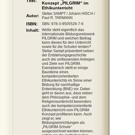
Titel:
Konzept „PILGRIM“ im
Ethikunterricht
Stefan SAMPT / Johann HISCH /
Autor:
Paul R. TARMANN
ISBN:
SBN: 978-3-9505526-7-6
Inhalt:
Wofür steht eigentlich das
internationale Bildungsnetzwerk
PILGRIM und welchen Beitrag
kann dieses für den Unterricht
sowie für die Schulen leisten?
Stefan Sampt präsentiert neben
der Entstehungsgeschichte
auch die umfassenden Anliegen
und Ziele von PILGRIM.
Exemplarisch stellt er einige
Bausteine eines
kompetenzorientierten
Ethikunterrichts im Sinne einer
Bildung für nachhaltige
Entwicklung (BNE) vor. Dabei
geht er davon aus, dass neben
dem Philosophie- und dem
Religionsunterricht besonders
auch der kompetenzorientierte
Ethikunterricht vom PILGRIM-
Konzept profitieren kann. Auch
zeigt er, wie
Bildungseinrichtungen als
„PILGRIM-Schule“
ausgezeichnet werden können,