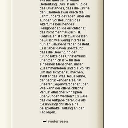
Wissen über seine wahre
Bedeutung. Das ist auch Folge
des Umstandes, dass die Kirche
den Glauben zwar durch die
Jahrhunderte getragen, aber ein
auf den Vorstellungen des
Altertums beruhendes
Religionsgebilde errichtet hat,
das nicht mehr tauglich ist.
Kohlmaier ist sich zwar dessen
bewusst, wie wenig Interesse
nun an Glaubensfragen besteht.
Er ist aber davon überzeugt,
dass die Beachtung der
Grundsätze des Christentums
unentbehrlich ist – für den
einzelnen Menschen, unser
Zusammenleben und die Politik!
Um das sichtbar zu machen,
stellt er das, was Jesus lehrte,
der bedrückenden Realität
unserer Gegenwart gegenüber.
Wie kann der offensichtliche
Verlust ethischer Prinzipien
überwunden werden? Es wäre
das die Aufgabe derer, die als
Gesinnungschristen eine
beispielhafte Haltung an den
Tag legen.
weiterlesen