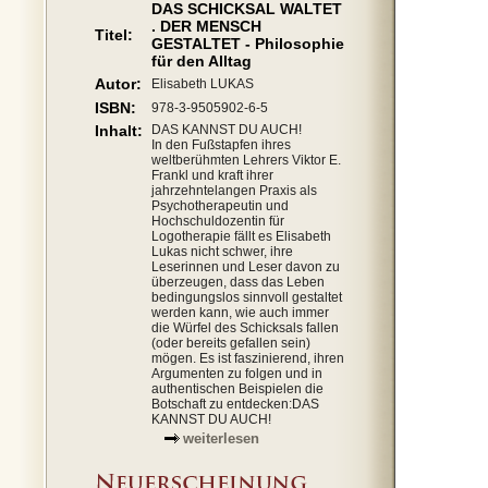
DAS SCHICKSAL WALTET
. DER MENSCH
Titel:
GESTALTET - Philosophie
für den Alltag
Autor:
Elisabeth LUKAS
ISBN:
978-3-9505902-6-5
Inhalt:
DAS KANNST DU AUCH!
In den Fußstapfen ihres
weltberühmten Lehrers Viktor E.
Frankl und kraft ihrer
jahrzehntelangen Praxis als
Psychotherapeutin und
Hochschuldozentin für
Logotherapie fällt es Elisabeth
Lukas nicht schwer, ihre
Leserinnen und Leser davon zu
überzeugen, dass das Leben
bedingungslos sinnvoll gestaltet
werden kann, wie auch immer
die Würfel des Schicksals fallen
(oder bereits gefallen sein)
mögen. Es ist faszinierend, ihren
Argumenten zu folgen und in
authentischen Beispielen die
Botschaft zu entdecken:DAS
KANNST DU AUCH!
weiterlesen