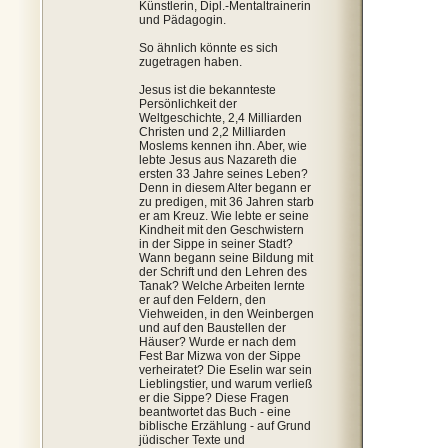
Künstlerin, Dipl.-Mentaltrainerin
und Pädagogin.
So ähnlich könnte es sich
zugetragen haben.
Jesus ist die bekannteste
Persönlichkeit der
Weltgeschichte, 2,4 Milliarden
Christen und 2,2 Milliarden
Moslems kennen ihn. Aber, wie
lebte Jesus aus Nazareth die
ersten 33 Jahre seines Leben?
Denn in diesem Alter begann er
zu predigen, mit 36 Jahren starb
er am Kreuz. Wie lebte er seine
Kindheit mit den Geschwistern
in der Sippe in seiner Stadt?
Wann begann seine Bildung mit
der Schrift und den Lehren des
Tanak? Welche Arbeiten lernte
er auf den Feldern, den
Viehweiden, in den Weinbergen
und auf den Baustellen der
Häuser? Wurde er nach dem
Fest Bar Mizwa von der Sippe
verheiratet? Die Eselin war sein
Lieblingstier, und warum verließ
er die Sippe? Diese Fragen
beantwortet das Buch - eine
biblische Erzählung - auf Grund
jüdischer Texte und