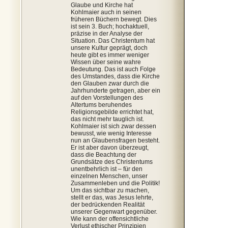
Glaube und Kirche hat
Kohlmaier auch in seinen
früheren Büchern bewegt. Dies
ist sein 3. Buch; hochaktuell,
präzise in der Analyse der
Situation. Das Christentum hat
unsere Kultur geprägt, doch
heute gibt es immer weniger
Wissen über seine wahre
Bedeutung. Das ist auch Folge
des Umstandes, dass die Kirche
den Glauben zwar durch die
Jahrhunderte getragen, aber ein
auf den Vorstellungen des
Altertums beruhendes
Religionsgebilde errichtet hat,
das nicht mehr tauglich ist.
Kohlmaier ist sich zwar dessen
bewusst, wie wenig Interesse
nun an Glaubensfragen besteht.
Er ist aber davon überzeugt,
dass die Beachtung der
Grundsätze des Christentums
unentbehrlich ist – für den
einzelnen Menschen, unser
Zusammenleben und die Politik!
Um das sichtbar zu machen,
stellt er das, was Jesus lehrte,
der bedrückenden Realität
unserer Gegenwart gegenüber.
Wie kann der offensichtliche
Verlust ethischer Prinzipien