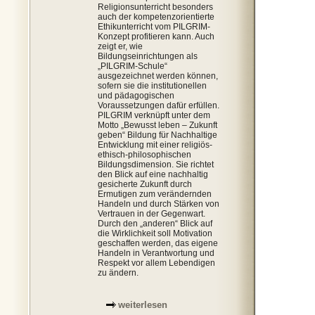
Religionsunterricht besonders
auch der kompetenzorientierte
Ethikunterricht vom PILGRIM-
Konzept profitieren kann. Auch
zeigt er, wie
Bildungseinrichtungen als
„PILGRIM-Schule“
ausgezeichnet werden können,
sofern sie die institutionellen
und pädagogischen
Voraussetzungen dafür erfüllen.
PILGRIM verknüpft unter dem
Motto „Bewusst leben – Zukunft
geben“ Bildung für Nachhaltige
Entwicklung mit einer religiös-
ethisch-philosophischen
Bildungsdimension. Sie richtet
den Blick auf eine nachhaltig
gesicherte Zukunft durch
Ermutigen zum verändernden
Handeln und durch Stärken von
Vertrauen in der Gegenwart.
Durch den „anderen“ Blick auf
die Wirklichkeit soll Motivation
geschaffen werden, das eigene
Handeln in Verantwortung und
Respekt vor allem Lebendigen
zu ändern.
weiterlesen