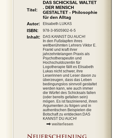
DAS SCHICKSAL WALTET
. DER MENSCH
Titel:
GESTALTET - Philosophie
für den Alltag
Autor:
Elisabeth LUKAS
ISBN:
978-3-9505902-6-5
Inhalt:
DAS KANNST DU AUCH!
In den Fußstapfen ihres
weltberühmten Lehrers Viktor E.
Frankl und kraft ihrer
jahrzehntelangen Praxis als
Psychotherapeutin und
Hochschuldozentin für
Logotherapie fällt es Elisabeth
Lukas nicht schwer, ihre
Leserinnen und Leser davon zu
überzeugen, dass das Leben
bedingungslos sinnvoll gestaltet
werden kann, wie auch immer
die Würfel des Schicksals fallen
(oder bereits gefallen sein)
mögen. Es ist faszinierend, ihren
Argumenten zu folgen und in
authentischen Beispielen die
Botschaft zu entdecken:DAS
KANNST DU AUCH!
weiterlesen