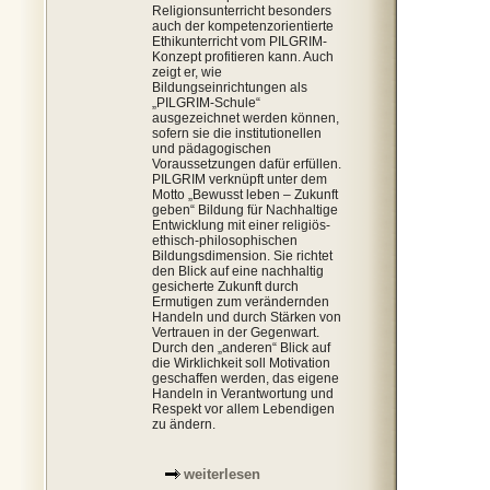
Religionsunterricht besonders
auch der kompetenzorientierte
Ethikunterricht vom PILGRIM-
Konzept profitieren kann. Auch
zeigt er, wie
Bildungseinrichtungen als
„PILGRIM-Schule“
ausgezeichnet werden können,
sofern sie die institutionellen
und pädagogischen
Voraussetzungen dafür erfüllen.
PILGRIM verknüpft unter dem
Motto „Bewusst leben – Zukunft
geben“ Bildung für Nachhaltige
Entwicklung mit einer religiös-
ethisch-philosophischen
Bildungsdimension. Sie richtet
den Blick auf eine nachhaltig
gesicherte Zukunft durch
Ermutigen zum verändernden
Handeln und durch Stärken von
Vertrauen in der Gegenwart.
Durch den „anderen“ Blick auf
die Wirklichkeit soll Motivation
geschaffen werden, das eigene
Handeln in Verantwortung und
Respekt vor allem Lebendigen
zu ändern.
weiterlesen