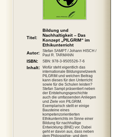
Bildung und
Nachhaltigkeit – Das
Titel:
Konzept „PILGRIM“ im
Ethikunterricht
Stefan SAMPT / Johann HISCH /
Autor:
Paul R. TARMANN
ISBN:
SBN: 978-3-9505526-7-6
Inhalt:
Wofür steht eigentlich das
internationale Bildungsnetzwerk
PILGRIM und welchen Beitrag
kann dieses für den Unterricht
sowie für die Schulen leisten?
Stefan Sampt präsentiert neben
der Entstehungsgeschichte
auch die umfassenden Anliegen
und Ziele von PILGRIM.
Exemplarisch stellt er einige
Bausteine eines
kompetenzorientierten
Ethikunterrichts im Sinne einer
Bildung für nachhaltige
Entwicklung (BNE) vor. Dabei
geht er davon aus, dass neben
dem Philosophie- und dem