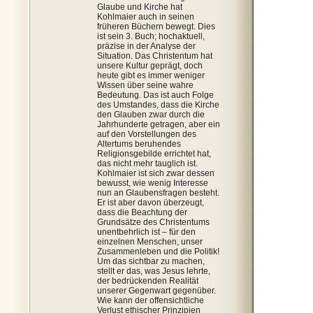
Glaube und Kirche hat
Kohlmaier auch in seinen
früheren Büchern bewegt. Dies
ist sein 3. Buch; hochaktuell,
präzise in der Analyse der
Situation. Das Christentum hat
unsere Kultur geprägt, doch
heute gibt es immer weniger
Wissen über seine wahre
Bedeutung. Das ist auch Folge
des Umstandes, dass die Kirche
den Glauben zwar durch die
Jahrhunderte getragen, aber ein
auf den Vorstellungen des
Altertums beruhendes
Religionsgebilde errichtet hat,
das nicht mehr tauglich ist.
Kohlmaier ist sich zwar dessen
bewusst, wie wenig Interesse
nun an Glaubensfragen besteht.
Er ist aber davon überzeugt,
dass die Beachtung der
Grundsätze des Christentums
unentbehrlich ist – für den
einzelnen Menschen, unser
Zusammenleben und die Politik!
Um das sichtbar zu machen,
stellt er das, was Jesus lehrte,
der bedrückenden Realität
unserer Gegenwart gegenüber.
Wie kann der offensichtliche
Verlust ethischer Prinzipien