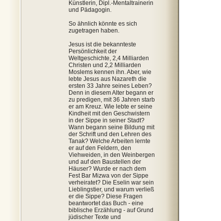
Künstlerin, Dipl.-Mentaltrainerin
und Pädagogin.
So ähnlich könnte es sich
zugetragen haben.
Jesus ist die bekannteste
Persönlichkeit der
Weltgeschichte, 2,4 Milliarden
Christen und 2,2 Milliarden
Moslems kennen ihn. Aber, wie
lebte Jesus aus Nazareth die
ersten 33 Jahre seines Leben?
Denn in diesem Alter begann er
zu predigen, mit 36 Jahren starb
er am Kreuz. Wie lebte er seine
Kindheit mit den Geschwistern
in der Sippe in seiner Stadt?
Wann begann seine Bildung mit
der Schrift und den Lehren des
Tanak? Welche Arbeiten lernte
er auf den Feldern, den
Viehweiden, in den Weinbergen
und auf den Baustellen der
Häuser? Wurde er nach dem
Fest Bar Mizwa von der Sippe
verheiratet? Die Eselin war sein
Lieblingstier, und warum verließ
er die Sippe? Diese Fragen
beantwortet das Buch - eine
biblische Erzählung - auf Grund
jüdischer Texte und