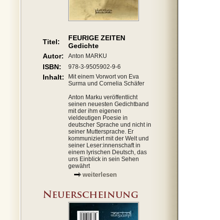
FEURIGE ZEITEN
Titel:
Gedichte
Autor:
Anton MARKU
ISBN:
978-3-9505902-9-6
Inhalt:
Mit einem Vorwort von Eva
Surma und Cornelia Schäfer
Anton Marku veröffentlicht
seinen neuesten Gedichtband
mit der ihm eigenen
vieldeutigen Poesie in
deutscher Sprache und nicht in
seiner Muttersprache. Er
kommuniziert mit der Welt und
seiner Leser:innenschaft in
einem lyrischen Deutsch, das
uns Einblick in sein Sehen
gewährt
weiterlesen