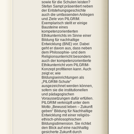
sowie für die Schulen leisten?
Stefan Sampt präsentiert neben
der Entstehungsgeschichte
auch die umfassenden Anliegen
und Ziele von PILGRIM.
Exemplarisch stellt er einige
Bausteine eines
kompetenzorientierten
Ethikunterrichts im Sinne einer
Bildung für nachhaltige
Entwicklung (BNE) vor. Dabei
geht er davon aus, dass neben
dem Philosophie- und dem
Religionsunterricht besonders
auch der kompetenzorientierte
Ethikunterricht vom PILGRIM-
Konzept profitieren kann. Auch
zeigt er, wie
Bildungseinrichtungen als
„PILGRIM-Schule“
ausgezeichnet werden können,
sofern sie die institutionellen
und pädagogischen
Voraussetzungen dafür erfüllen.
PILGRIM verknüpft unter dem
Motto „Bewusst leben – Zukunft
geben“ Bildung für Nachhaltige
Entwicklung mit einer religiös-
ethisch-philosophischen
Bildungsdimension. Sie richtet
den Blick auf eine nachhaltig
gesicherte Zukunft durch