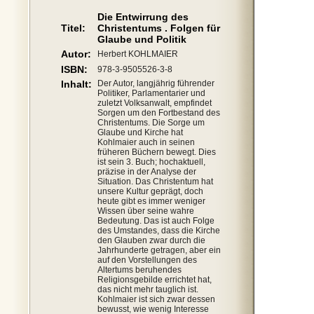
Die Entwirrung des
Titel:
Christentums . Folgen für
Glaube und Politik
Autor:
Herbert KOHLMAIER
ISBN:
978-3-9505526-3-8
Inhalt:
Der Autor, langjährig führender
Politiker, Parlamentarier und
zuletzt Volksanwalt, empfindet
Sorgen um den Fortbestand des
Christentums. Die Sorge um
Glaube und Kirche hat
Kohlmaier auch in seinen
früheren Büchern bewegt. Dies
ist sein 3. Buch; hochaktuell,
präzise in der Analyse der
Situation. Das Christentum hat
unsere Kultur geprägt, doch
heute gibt es immer weniger
Wissen über seine wahre
Bedeutung. Das ist auch Folge
des Umstandes, dass die Kirche
den Glauben zwar durch die
Jahrhunderte getragen, aber ein
auf den Vorstellungen des
Altertums beruhendes
Religionsgebilde errichtet hat,
das nicht mehr tauglich ist.
Kohlmaier ist sich zwar dessen
bewusst, wie wenig Interesse