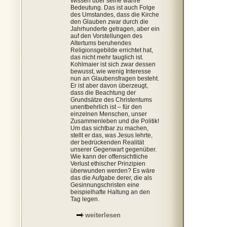
Wissen über seine wahre
Bedeutung. Das ist auch Folge
des Umstandes, dass die Kirche
den Glauben zwar durch die
Jahrhunderte getragen, aber ein
auf den Vorstellungen des
Altertums beruhendes
Religionsgebilde errichtet hat,
das nicht mehr tauglich ist.
Kohlmaier ist sich zwar dessen
bewusst, wie wenig Interesse
nun an Glaubensfragen besteht.
Er ist aber davon überzeugt,
dass die Beachtung der
Grundsätze des Christentums
unentbehrlich ist – für den
einzelnen Menschen, unser
Zusammenleben und die Politik!
Um das sichtbar zu machen,
stellt er das, was Jesus lehrte,
der bedrückenden Realität
unserer Gegenwart gegenüber.
Wie kann der offensichtliche
Verlust ethischer Prinzipien
überwunden werden? Es wäre
das die Aufgabe derer, die als
Gesinnungschristen eine
beispielhafte Haltung an den
Tag legen.
weiterlesen