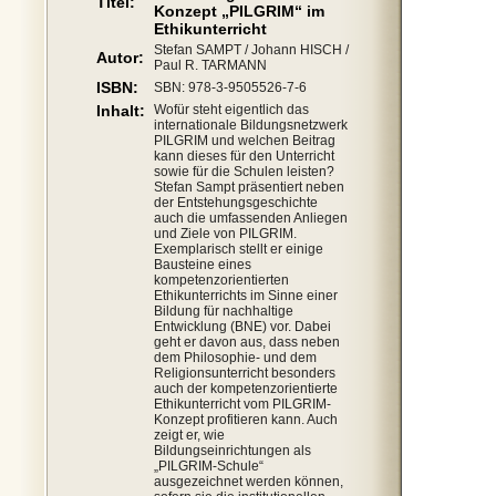
Titel:
Konzept „PILGRIM“ im
Ethikunterricht
Stefan SAMPT / Johann HISCH /
Autor:
Paul R. TARMANN
ISBN:
SBN: 978-3-9505526-7-6
Inhalt:
Wofür steht eigentlich das
internationale Bildungsnetzwerk
PILGRIM und welchen Beitrag
kann dieses für den Unterricht
sowie für die Schulen leisten?
Stefan Sampt präsentiert neben
der Entstehungsgeschichte
auch die umfassenden Anliegen
und Ziele von PILGRIM.
Exemplarisch stellt er einige
Bausteine eines
kompetenzorientierten
Ethikunterrichts im Sinne einer
Bildung für nachhaltige
Entwicklung (BNE) vor. Dabei
geht er davon aus, dass neben
dem Philosophie- und dem
Religionsunterricht besonders
auch der kompetenzorientierte
Ethikunterricht vom PILGRIM-
Konzept profitieren kann. Auch
zeigt er, wie
Bildungseinrichtungen als
„PILGRIM-Schule“
ausgezeichnet werden können,