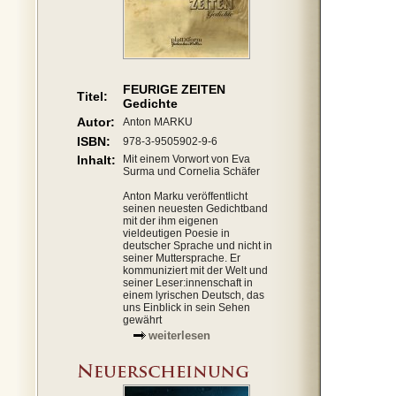
FEURIGE ZEITEN
Titel:
Gedichte
Autor:
Anton MARKU
ISBN:
978-3-9505902-9-6
Inhalt:
Mit einem Vorwort von Eva
Surma und Cornelia Schäfer
Anton Marku veröffentlicht
seinen neuesten Gedichtband
mit der ihm eigenen
vieldeutigen Poesie in
deutscher Sprache und nicht in
seiner Muttersprache. Er
kommuniziert mit der Welt und
seiner Leser:innenschaft in
einem lyrischen Deutsch, das
uns Einblick in sein Sehen
gewährt
weiterlesen