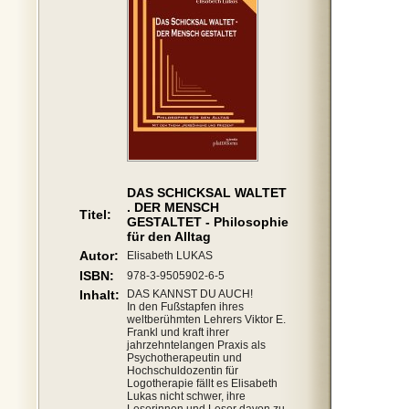
DAS SCHICKSAL WALTET
. DER MENSCH
Titel:
GESTALTET - Philosophie
für den Alltag
Autor:
Elisabeth LUKAS
ISBN:
978-3-9505902-6-5
Inhalt:
DAS KANNST DU AUCH!
In den Fußstapfen ihres
weltberühmten Lehrers Viktor E.
Frankl und kraft ihrer
jahrzehntelangen Praxis als
Psychotherapeutin und
Hochschuldozentin für
Logotherapie fällt es Elisabeth
Lukas nicht schwer, ihre