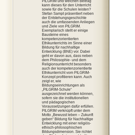
PILGRIM und welchen Beitrag
kann dieses für den Unterricht
sowie für die Schulen leisten?
Stefan Sampt präsentiert neben
der Entstehungsgeschichte
auch die umfassenden Anliegen
und Ziele von PILGRIM.
Exemplarisch stellt er einige
Bausteine eines
kompetenzorientierten
Ethikunterrichts im Sinne einer
Bildung für nachhaltige
Entwicklung (BNE) vor. Dabei
geht er davon aus, dass neben
dem Philosophie- und dem
Religionsunterricht besonders
auch der kompetenzorientierte
Ethikunterricht vom PILGRIM-
Konzept profitieren kann. Auch
zeigt er, wie
Bildungseinrichtungen als
„PILGRIM-Schule“
ausgezeichnet werden können,
sofern sie die institutionellen
und pädagogischen
Voraussetzungen dafür erfüllen.
PILGRIM verknüpft unter dem
Motto „Bewusst leben – Zukunft
geben“ Bildung für Nachhaltige
Entwicklung mit einer religiös-
ethisch-philosophischen
Bildungsdimension. Sie richtet