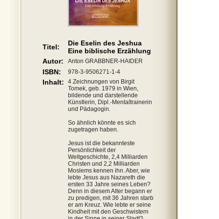
Die Eselin des Jeshua
Titel:
Eine biblische Erzählung
Autor:
Anton GRABBNER-HAIDER
ISBN:
978-3-9506271-1-4
Inhalt:
4 Zeichnungen von Birgit
Tomek, geb. 1979 in Wien,
bildende und darstellende
Künstlerin, Dipl.-Mentaltrainerin
und Pädagogin.
So ähnlich könnte es sich
zugetragen haben.
Jesus ist die bekannteste
Persönlichkeit der
Weltgeschichte, 2,4 Milliarden
Christen und 2,2 Milliarden
Moslems kennen ihn. Aber, wie
lebte Jesus aus Nazareth die
ersten 33 Jahre seines Leben?
Denn in diesem Alter begann er
zu predigen, mit 36 Jahren starb
er am Kreuz. Wie lebte er seine
Kindheit mit den Geschwistern
in der Sippe in seiner Stadt?